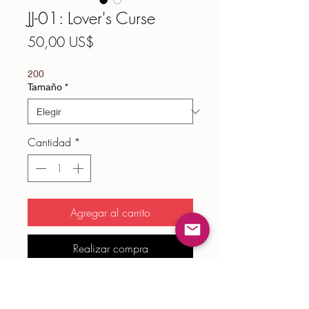
JJ-01: Lover's Curse
Precio
50,00 US$
200
Tamaño
*
Cantidad
*
Agregar al carrito
Realizar compra
JJ-01: Lover's Curse