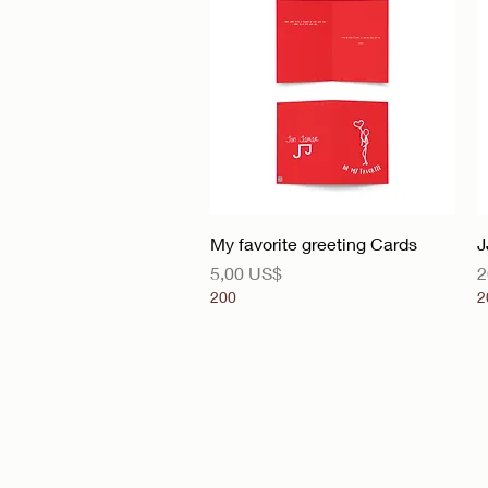
Vista rápida
My favorite greeting Cards
J
Precio
P
5,00 US$
2
200
2