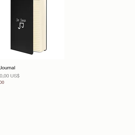
Vista rápida
Journal
recio
0,00 US$
00