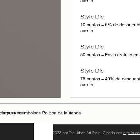
carrito
Style Life
10 puntos = 5% de descuento 
carrito
Style Life
50 puntos = Envío gratuito en 
Style Life
75 puntos = 40% de descuento
carrito
 frecuentes
cargas y reembolsos
Política de la tienda
© 2023 por The Urban Art Store. Creado con
orgullo c